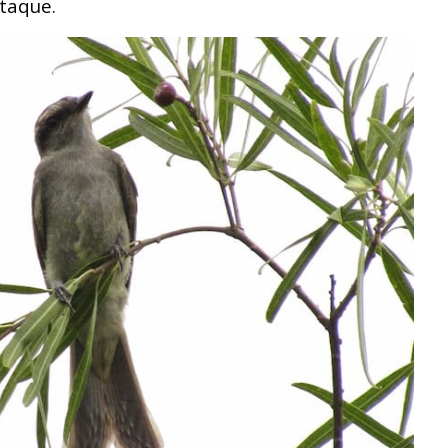
taque.