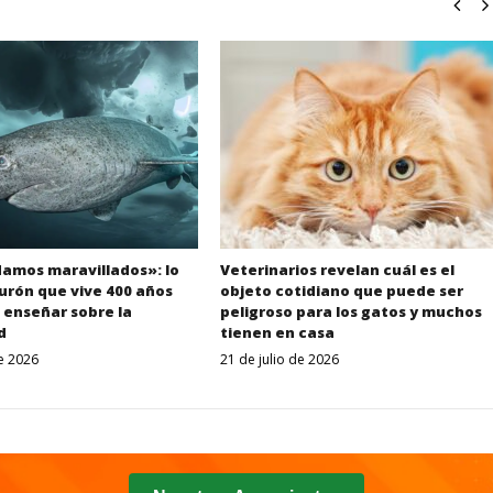
amos maravillados»: lo
Veterinarios revelan cuál es el
urón que vive 400 años
objeto cotidiano que puede ser
 enseñar sobre la
peligroso para los gatos y muchos
d
tienen en casa
de 2026
21 de julio de 2026
Despertar
Despertar
Entrerriano
Entrerriano
2
2