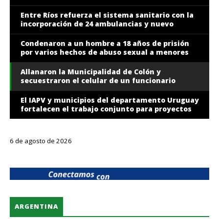
Uruguay
Entre Ríos refuerza el sistema sanitario con la
incorporación de 24 ambulancias y nuevo
equipamiento
CONCEPCIÓN DEL URUGUAY
Condenaron a un hombre a 18 años de prisión
El IAPV y municipios del departamento
por varios hechos de abuso sexual a menores
Uruguay fortalecen el trabajo
Allanaron la Municipalidad de Colón y
conjunto para proyectos de viviendas
secuestraron el celular de un funcionario
El IAPV y municipios del departamento Uruguay
fortalecen el trabajo conjunto para proyectos
de viviendas
6 de agosto de 2026
ARGENTINA