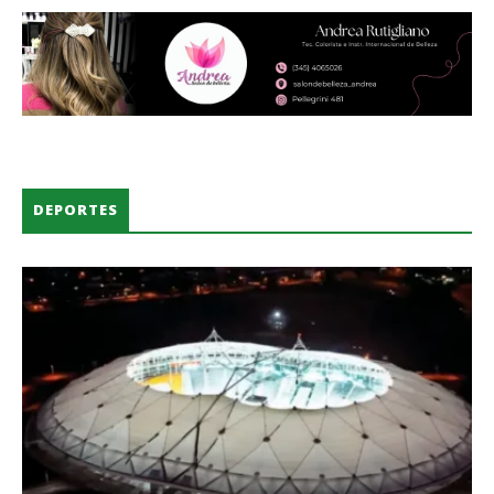
Abrieron las inscripciones a las Carreras
en la UTN Concordia
6 de agosto de 2026
Capacitación sobre catering y servicios
gastronómicos en el CCISC
6 de agosto de 2026
“Mes del Niño” con actividades en
DEPORTES
distintos barrios de la ciudad
5 de agosto de 2026