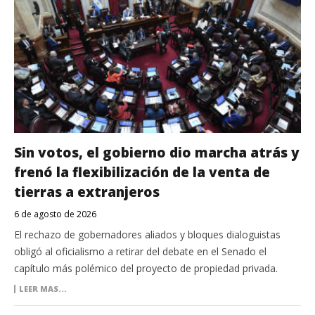
Cinco vagones descarrilaron y la carga
de la formación quedó bajo custodia
policial
Sin votos, el gobierno dio marcha atrás y
frenó la flexibilización de la venta de
tierras a extranjeros
CONCEPCIÓN DEL URUGUAY
Realizan por primera vez una cirugía
6 de agosto de 2026
de reconstrucción torácica en
El rechazo de gobernadores aliados y bloques dialoguistas
Concepción del Uruguay
obligó al oficialismo a retirar del debate en el Senado el
capítulo más polémico del proyecto de propiedad privada.
LEER MAS...