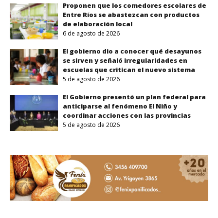
Proponen que los comedores escolares de
Entre Ríos se abastezcan con productos
de elaboración local
6 de agosto de 2026
El gobierno dio a conocer qué desayunos
ENTRE RÍOS
se sirven y señaló irregularidades en
Entre Ríos refuerza el sistema
escuelas que critican el nuevo sistema
5 de agosto de 2026
sanitario con la incorporación de 24
ambulancias y nuevo equipamiento
El Gobierno presentó un plan federal para
anticiparse al fenómeno El Niño y
coordinar acciones con las provincias
5 de agosto de 2026
CONCEPCIÓN DEL URUGUAY
Condenaron a un hombre a 18 años de