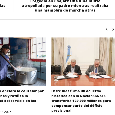
Tragedia en Chajarí: Una niña murió
las
atropellada por su padre mientras realizaba
una maniobra de marcha atrás
o apelará la cautelar por
Entre Ríos firmó un acuerdo
nos y ratificó la
histórico con la Nación: ANSES
d del servicio en las
transferirá 120.000 millones para
compensar parte del déficit
previsional
 de 2026