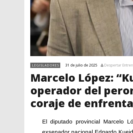
31 de julio de 2025
Despertar Entrer
LEGISLADORES
Marcelo López: “Ku
operador del peron
coraje de enfrentar
El diputado provincial Marcelo Ló
exsenador nacional Edgardo Kueide