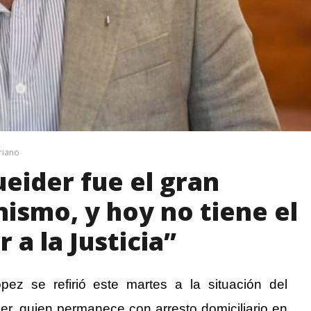
riano
eider fue el gran
ismo, y hoy no tiene el
 a la Justicia”
pez se refirió este martes a la situación del
r, quien permanece con arresto domiciliario en