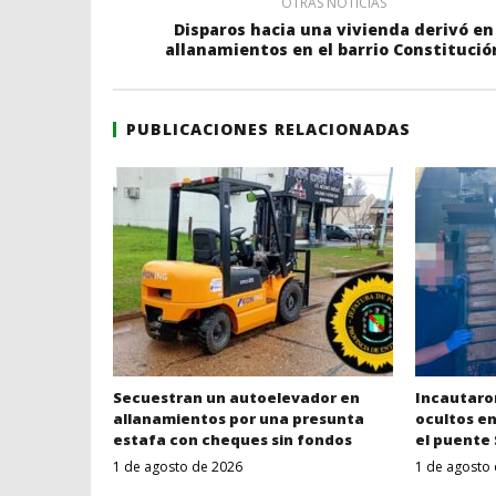
OTRAS NOTICIAS
Disparos hacia una vivienda derivó en
allanamientos en el barrio Constitució
PUBLICACIONES RELACIONADAS
Secuestran un autoelevador en
Incautaron
allanamientos por una presunta
ocultos e
estafa con cheques sin fondos
el puente
1 de agosto de 2026
1 de agosto
Despertar