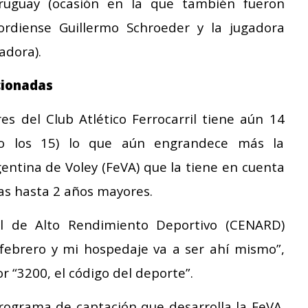
Uruguay (ocasión en la que también fueron
ordiense Guillermo Schroeder y la jugadora
adora).
cionadas
es del Club Atlético Ferrocarril tiene aún 14
o los 15) lo que aún engrandece más la
entina de Voley (FeVA) que la tiene en cuenta
cas hasta 2 años mayores.
al de Alto Rendimiento Deportivo (CENARD)
 febrero y mi hospedaje va a ser ahí mismo”,
or “3200, el código del deporte”.
rograma de captación que desarrolla la FeVA.