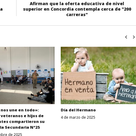
Afirman que la oferta educativa de nivel
ia
superior en Concordia contempla cerca de "200
carreras"
 nos une en todo»:
Día del Hermano
veteranos e hijos de
4 de marzo de 2025
tes compartieron su
Despertar
Entrerriano
 la Secundaria Nº25
mbre de 2025