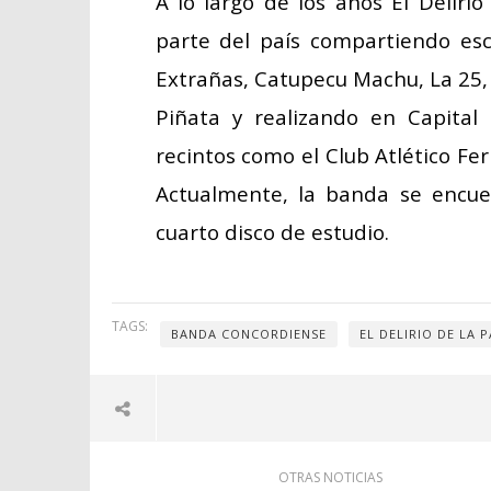
A lo largo de los años El Deliri
parte del país compartiendo es
Extrañas, Catupecu Machu, La 25, E
Piñata y realizando en Capital
recintos como el Club Atlético Fer
Actualmente, la banda se encue
cuarto disco de estudio.
TAGS:
BANDA CONCORDIENSE
EL DELIRIO DE LA 
OTRAS NOTICIAS