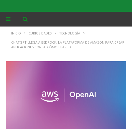
INICIO
CURIOSIDADES
TECNOLOGÍA
CHATGPT LLEGA A BEDROCK, LA PLATAFORMA DE AMAZON PARA CREAR
APLICACIONES CON IA: CÓMO USARLO