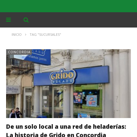
INICIO
TAG "SUCURSALES"
CONCORDIA
De un solo local a una red de heladerías:
La historia de Grido en Concordia